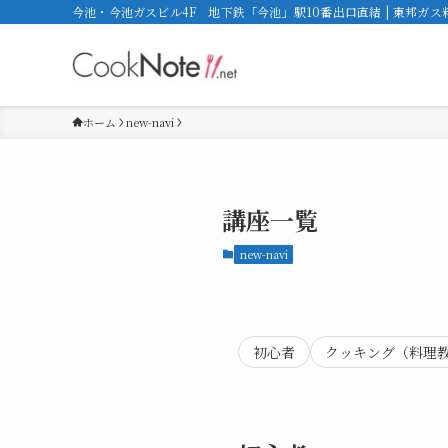
今池・今池ガスビル4F 地下鉄「今池」駅10番出口直結 | 東邦ガ
ホーム
new-navi
講座一覧
new-navi
初心者
クッキング（料理