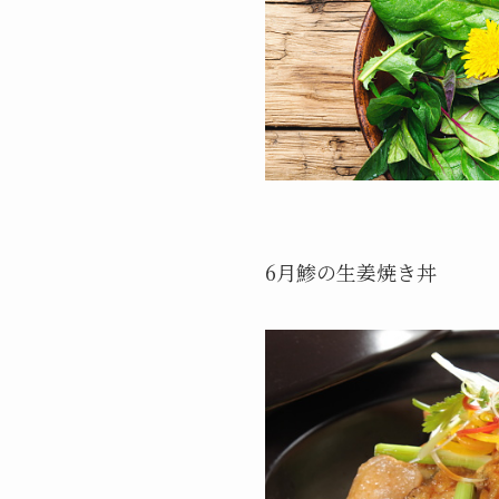
6月鯵の生姜焼き丼