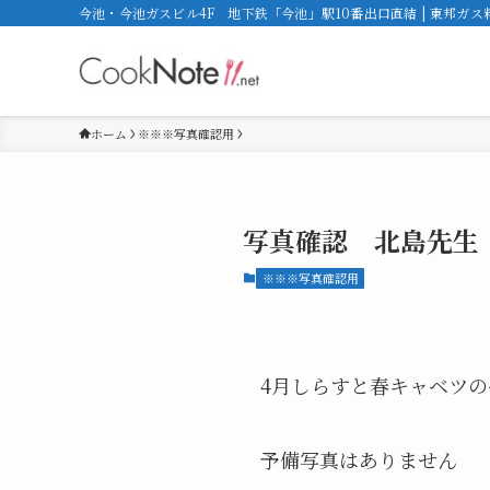
今池・今池ガスビル4F 地下鉄「今池」駅10番出口直結 | 東邦ガ
ホーム
※※※写真確認用
写真確認 北島先生
※※※写真確認用
4月しらすと春キャベツ
予備写真はありません