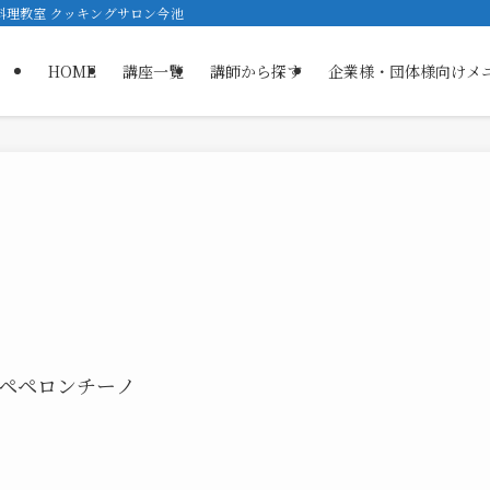
ス料理教室 クッキングサロン今池
HOME
講座一覧
講師から探す
企業様・団体様向けメ
のペペロンチーノ